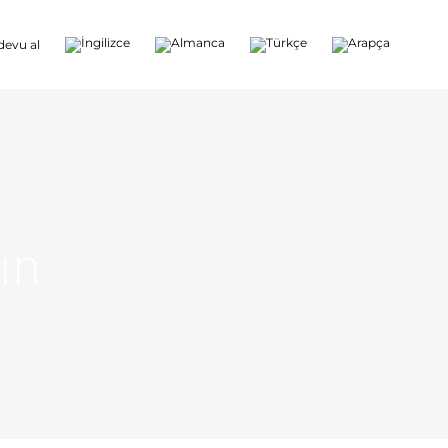
evu al
ın