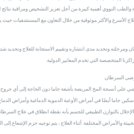
الطب النووي أهمية كبيرة من أجل تعزيز التشخيص ومراقبة نتائج ال
شخيص السرطان وعلاجه ، يوفر Euromedicare العلاج الأسرع والأكثر موثوقية من خلال التعاون
ن ومرحلته وتحديد مدى انتشاره وتقييم الاستجابة للعلاج وتحديد شد
اكزنا المتخصصة التي تخدم المعايير الدولية.
مرضى السرطان.
قضي على أنسجة المخ المريضة بأشعة جاما دون الحاجة إلى أي جروح. 
م سكين جاما أيضًا في أمراض الأوعية الدموية الدماغية وأمراض الدما
دون الإخلال بالتوازن الطبيعي للجسم بأنه نقطة انطلاق في علاج السر
خبيثة والأمراض المختلفة. أثناء العلاج ، يتم توجيه حزم الإشعاع إلى 