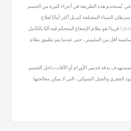
عاعي. تُستخدم هذه الطريقة في أجزاء كثيرة من الجسم
طان النساء المختلفة كبديل أكثر أمانًا لعلاج
السرطان الكلاسيكي أو في الحالات الصعبة حيث الجراحة غير ممكنة مع الأساليب الجراحية الكلاسيكية. ما يجعل نظام CyberKnife فريدًا هو نظام الإشعاع المتحكم فيه آليًا بالكامل.
سية أقل من المليمتر ، حتى عندما يتم تطبيق نظام
عاع المستهدف بدقة لتدمير الأورام أو الآفات داخل الجسم.
د الفقري والحبل الشوكي ، التي لا يمكن معالجتها