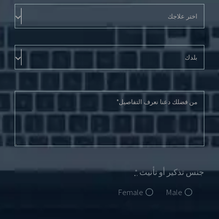
جنس تذكير أو تأنيث
*
Female
Male